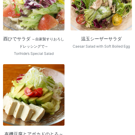
酉ひでサラダ
温玉シーザーサラダ
～自家製すりおろし
ドレッシングで～
Caesar Salad with Soft Boiled Egg
Torihide’s Special Salad
有機豆腐とアボカドのとろ～