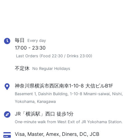
毎日
Every day
17:00 - 23:30
Last Orders (Food 22:30 / Drinks 23:00)
不定休
No Regular Holidays
神奈川県横浜市西区南幸1-10-8 大信ビルB1F
Basement 1, Daishin Building, 1-10-8 Minami-saiwai, Nishi,
Yokohama, Kanagawa
JR「横浜駅」西口 徒歩1分
One-minute walk from West Exit of JR Yokohama Station.
Visa, Master, Amex, Diners, DC, JCB